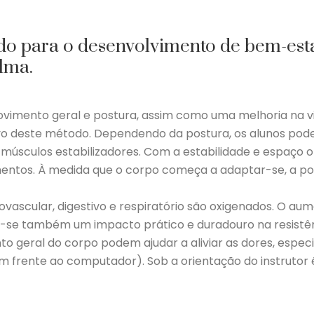
para o desenvolvimento de bem-estar f
lma.
movimento geral e postura, assim como uma melhoria na v
o deste método. Dependendo da postura, os alunos pode
 músculos estabilizadores. Com a estabilidade e espaço 
ovimentos. À medida que o corpo começa a adaptar-se, a 
ovascular, digestivo e respiratório são oxigenados. O au
a-se também um impacto prático e duradouro na resistênc
nto geral do corpo podem ajudar a aliviar as dores, esp
rente ao computador). Sob a orientação do instrutor é p