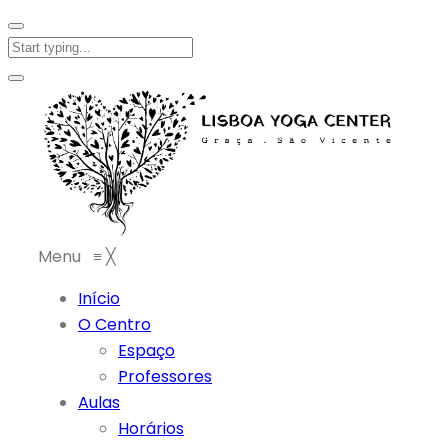
Menu
≡
╳
Início
O Centro
Espaço
Professores
Aulas
Horários