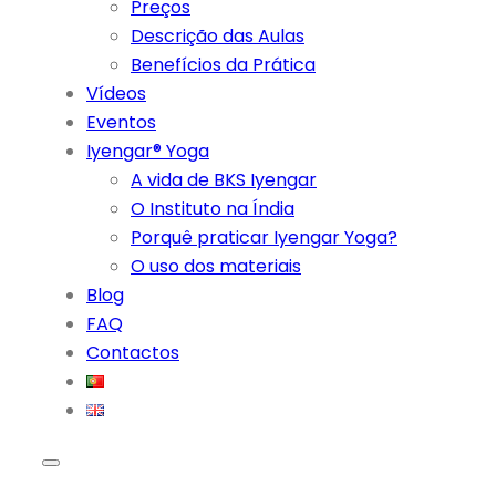
Preços
Descrição das Aulas
Benefícios da Prática
Vídeos
Eventos
Iyengar® Yoga
A vida de BKS Iyengar
O Instituto na Índia
Porquê praticar Iyengar Yoga?
O uso dos materiais
Blog
FAQ
Contactos