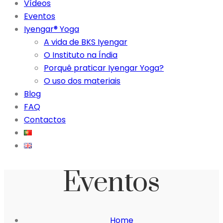
Vídeos
Eventos
Iyengar® Yoga
A vida de BKS Iyengar
O Instituto na Índia
Porquê praticar Iyengar Yoga?
O uso dos materiais
Blog
FAQ
Contactos
Eventos
Home