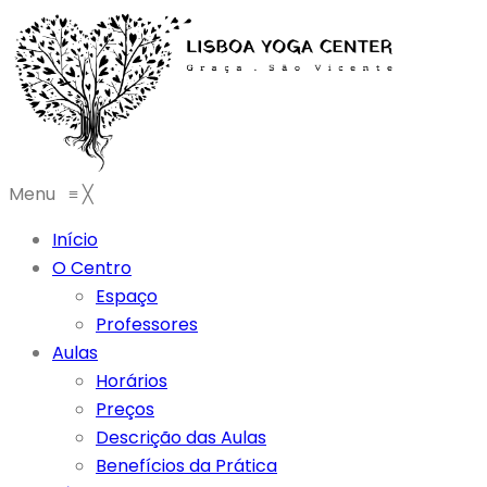
Menu
≡
╳
Início
O Centro
Espaço
Professores
Aulas
Horários
Preços
Descrição das Aulas
Benefícios da Prática