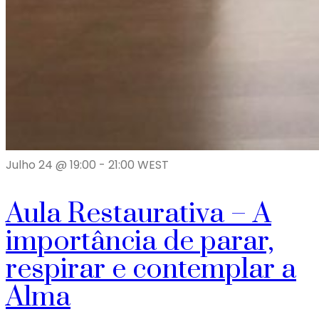
Julho 24 @ 19:00
-
21:00
WEST
Aula Restaurativa – A
importância de parar,
respirar e contemplar a
Alma