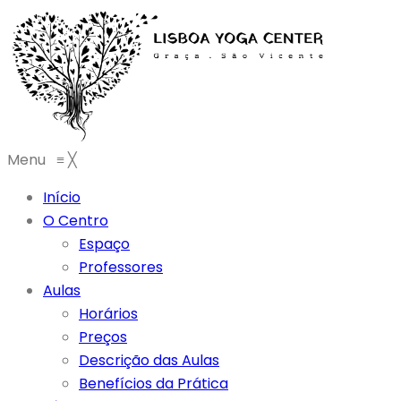
Menu
≡
╳
Início
O Centro
Espaço
Professores
Aulas
Horários
Preços
Descrição das Aulas
Benefícios da Prática