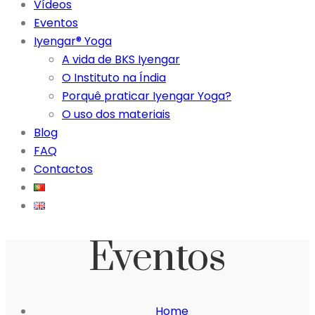
Vídeos
Eventos
Iyengar® Yoga
A vida de BKS Iyengar
O Instituto na Índia
Porquê praticar Iyengar Yoga?
O uso dos materiais
Blog
FAQ
Contactos
Eventos
Home